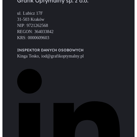
Grafik Optymalny sp. z o.o.
ul. Lubicz 17F
31-503 Kraków
NIP: 9721262568
REGON: 364033842
KRS: 0000609603
INSPEKTOR DANYCH OSOBOWYCH
Kinga Tesko, iod@grafikoptymalny.pl