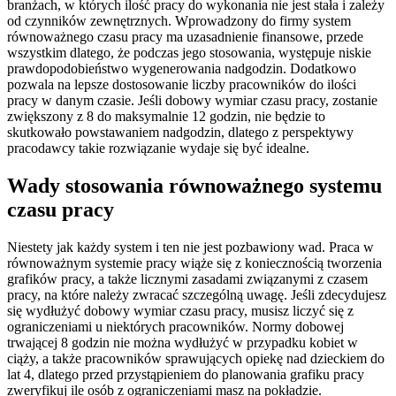
branżach, w których ilość pracy do wykonania nie jest stała i zależy
od czynników zewnętrznych. Wprowadzony do firmy system
równoważnego czasu pracy ma uzasadnienie finansowe, przede
wszystkim dlatego, że podczas jego stosowania, występuje niskie
prawdopodobieństwo wygenerowania nadgodzin. Dodatkowo
pozwala na lepsze dostosowanie liczby pracowników do ilości
pracy w danym czasie. Jeśli dobowy wymiar czasu pracy, zostanie
zwiększony z 8 do maksymalnie 12 godzin, nie będzie to
skutkowało powstawaniem nadgodzin, dlatego z perspektywy
pracodawcy takie rozwiązanie wydaje się być idealne.
Wady stosowania równoważnego systemu
czasu pracy
Niestety jak każdy system i ten nie jest pozbawiony wad. Praca w
równoważnym systemie pracy wiąże się z koniecznością tworzenia
grafików pracy, a także licznymi zasadami związanymi z czasem
pracy, na które należy zwracać szczególną uwagę. Jeśli zdecydujesz
się wydłużyć dobowy wymiar czasu pracy, musisz liczyć się z
ograniczeniami u niektórych pracowników. Normy dobowej
trwającej 8 godzin nie można wydłużyć w przypadku kobiet w
ciąży, a także pracowników sprawujących opiekę nad dzieckiem do
lat 4, dlatego przed przystąpieniem do planowania grafiku pracy
zweryfikuj ile osób z ograniczeniami masz na pokładzie.