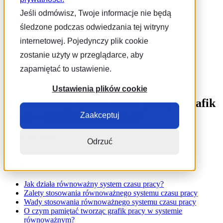
Jeśli odmówisz, Twoje informacje nie będą
śledzone podczas odwiedzania tej witryny
internetowej. Pojedynczy plik cookie
zostanie użyty w przeglądarce, aby
zapamiętać to ustawienie.
Home
/
Blog
/
Równoważny system czasu pracy...
Ustawienia plików cookie
Równoważny system czasu pracy a grafik
pracy – praktyczne porady
Zaakceptuj
Grafik Optymalny
Odrzuć
wrz 17, 2025
Spis treści
Jak działa równoważny system czasu pracy?
Zalety stosowania równoważnego systemu czasu pracy
Wady stosowania równoważnego systemu czasu pracy
O czym pamiętać tworząc grafik pracy w systemie
równoważnym?