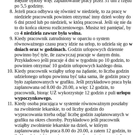
Błędne byłoby więc zaplanowanie pracy przez 31 dni z rzędu
po 5,5 godziny.
Jeżeli praca odbywa się również w niedzielę, to za pracę w
niedziele pracownik powinien otrzymać inny dzień wolny do
6 dni przed lub po niedzieli, w którą pracował. Jeśli się nie da
to do końca okresu rozliczeniowego. Musisz też pamiętać, by
co
4 niedziela zawsze była wolna.
Kiedy pracownik zatrudniony w oparciu o system
równoważnego czasu pracy idzie na urlop, to udziela się go
w
dniach oraz w godzinach.
Godzin urlopowych dziennie
powinno być tyle, ile zazwyczaj pracuje w danym dniu.
Przykładowo jeśli pracuje 4 dni w tygodniu po 10 godzin, to
powinien otrzymać 10 godzin urlopowych każdego dnia.
Kiedy pracownik wziąłby urlop na żądanie, to liczba godzin
udzielonego urlopu powinna być taka sama, ile godzin pracy
było zaplanowanych w grafiku. Jeśli przykładowo praca była
zaplanowana od 8.00 do 20.00, a więc 12 godzin, to
pracownik, biorąc UŻ wykorzystuje 12 godzin z puli
urlopu
wypoczynkowego.
Kiedy osoba pracująca w systemie równoważnym poszłaby
na zwolnienie lekarskie, to od liczby godzin do
wypracowania trzeba odjąć liczbę godzin zaplanowanych w
grafiku na okres choroby. Przykładowo jeśli pracownik
wziąłby zwolnienie lekarskie na dzień, w którym
zaplanowana była praca 8.00 do 20.00, a zatem 12 godzin, to