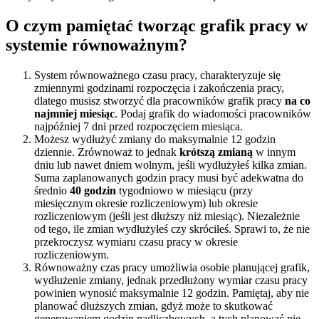
O czym pamiętać tworząc grafik pracy w
systemie równoważnym?
System równoważnego czasu pracy, charakteryzuje się
zmiennymi godzinami rozpoczęcia i zakończenia pracy,
dlatego musisz stworzyć dla pracowników grafik pracy
na co
najmniej miesiąc
. Podaj grafik do wiadomości pracowników
najpóźniej 7 dni przed rozpoczęciem miesiąca.
Możesz wydłużyć zmiany do maksymalnie 12 godzin
dziennie. Zrównoważ to jednak
krótszą zmianą
w innym
dniu lub nawet dniem wolnym, jeśli wydłużyłeś kilka zmian.
Suma zaplanowanych godzin pracy musi być adekwatna do
średnio
40 godzin
tygodniowo w miesiącu (przy
miesięcznym okresie rozliczeniowym) lub okresie
rozliczeniowym (jeśli jest dłuższy niż miesiąc). Niezależnie
od tego, ile zmian wydłużyłeś czy skróciłeś. Sprawi to, że nie
przekroczysz wymiaru czasu pracy w okresie
rozliczeniowym.
Równoważny czas pracy umożliwia osobie planującej grafik,
wydłużenie zmiany, jednak przedłużony wymiar czasu pracy
powinien wynosić maksymalnie 12 godzin. Pamiętaj, aby nie
planować dłuższych zmian, gdyż może to skutkować
generowaniem godzin nadliczbowych, a tych planować nie