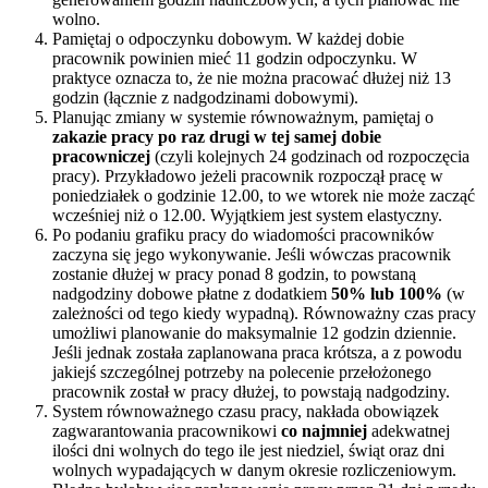
wolno.
Pamiętaj o odpoczynku dobowym. W każdej dobie
pracownik powinien mieć 11 godzin odpoczynku. W
praktyce oznacza to, że nie można pracować dłużej niż 13
godzin (łącznie z nadgodzinami dobowymi).
Planując zmiany w systemie równoważnym, pamiętaj o
zakazie pracy po raz drugi w tej samej dobie
pracowniczej
(czyli kolejnych 24 godzinach od rozpoczęcia
pracy). Przykładowo jeżeli pracownik rozpoczął pracę w
poniedziałek o godzinie 12.00, to we wtorek nie może zacząć
wcześniej niż o 12.00. Wyjątkiem jest system elastyczny.
Po podaniu grafiku pracy do wiadomości pracowników
zaczyna się jego wykonywanie. Jeśli wówczas pracownik
zostanie dłużej w pracy ponad 8 godzin, to powstaną
nadgodziny dobowe płatne z dodatkiem
50% lub 100%
(w
zależności od tego kiedy wypadną). Równoważny czas pracy
umożliwi planowanie do maksymalnie 12 godzin dziennie.
Jeśli jednak została zaplanowana praca krótsza, a z powodu
jakiejś szczególnej potrzeby na polecenie przełożonego
pracownik został w pracy dłużej, to powstają nadgodziny.
System równoważnego czasu pracy, nakłada obowiązek
zagwarantowania pracownikowi
co najmniej
adekwatnej
ilości dni wolnych do tego ile jest niedziel, świąt oraz dni
wolnych wypadających w danym okresie rozliczeniowym.