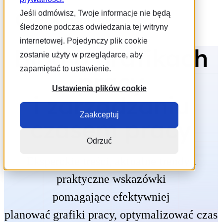
Jeśli odmówisz, Twoje informacje nie będą
śledzone podczas odwiedzania tej witryny
internetowej. Pojedynczy plik cookie
Blog o grafikach
zostanie użyty w przeglądarce, aby
zapamiętać to ustawienie.
pracy
Ustawienia plików cookie
i zarządzaniu
Zaakceptuj
czasem pracy
Odrzuć
Eksperckie treści, aktualne trendy i
praktyczne wskazówki
pomagające efektywniej
planować grafiki pracy, optymalizować czas