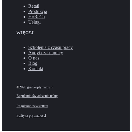
Retail
Produkcja
HoReCa
Usługi
WIĘCEJ
Szkolenia z czasu pracy
Audyt czasu pracy
O nas
Blog
Kontakt
©️
2026 grafikoptymalny.pl
Regulamin świadczenia usług
Regulamin newslettera
Polityka prywatności