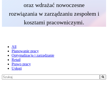
oraz wdrażać nowoczesne
rozwiązania w zarządzaniu zespołem i
kosztami pracowniczymi.
All
Planowanie pracy
Optymalizacja i zarządzanie
Retail
Prawo pracy
Usługi
To pole wyszukiwania z dołączoną funkcją automatycznego sugero
Brak sugerowanych wyników, ponieważ pole wyszukiwania jest 